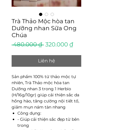
Trà Thảo Mộc hòa tan
Dưỡng nhan Sữa Ong
Chúa
Giá
Giá
 480.000 ₫ 
320.000 ₫
thông
bán
thường
rẻ
Liên hệ
Sản phẩm 100% từ thảo mộc tự
nhiên, Trà Thảo mộc hòa tan
Dưỡng nhan 3 trong 1 Herbio
(H/16g/10gr) giúp cải thiện sắc da
hồng hào, tăng cường nội tiết tố,
giảm mụn nám tàn nhang
Công dụng:
- Giúp cải thiện sắc đẹp từ bên
trong