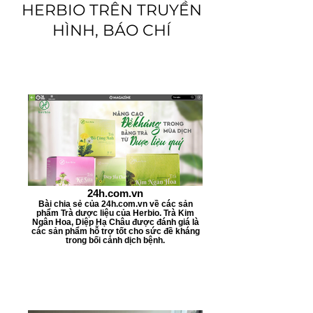
HERBIO TRÊN TRUYỀN
m
0
ỗ
HÌNH, BÁO CHÍ
i
₫
3
m
3
ỗ
0
i
M
1
i
0
-
0
l
M
i
i
-
-
l
l
í
i
t
-
l
í
24h.com.vn
t
Bài chia sẻ của 24h.com.vn về các sản
phẩm Trà dược liệu của Herbio. Trà Kim
Ngân Hoa, Diệp Hạ Châu được đánh giá là
các sản phẩm hỗ trợ tốt cho sức đề kháng
trong bối cảnh dịch bệnh.