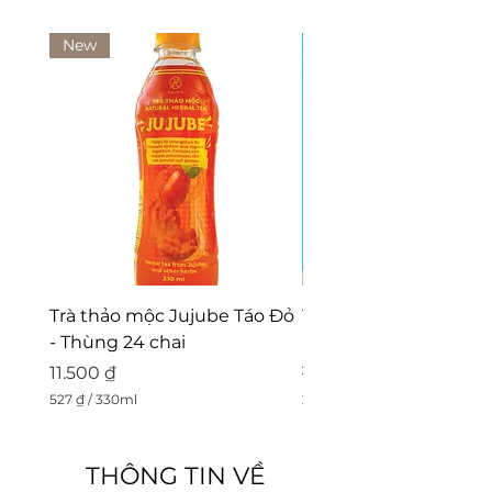
New
Trà thảo mộc Jujube Táo Đỏ
Trà giải rượu Morning 
- Thùng 24 chai
Lốc 06 chai
Giá
Giá thông thường
11.500 ₫
188.000 ₫
527 ₫
/
330ml
25.000 ₫
5
2
2
5
7
.
THÔNG TIN VỀ
0
₫
0