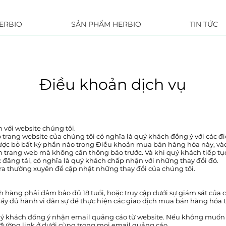
ERBIO
SẢN PHẨM HERBIO
TIN TỨC
Điều khoản dịch vụ
với website chúng tôi.
 trang website của chúng tôi có nghĩa là quý khách đồng ý với các 
lược bỏ bất kỳ phần nào trong Điều khoản mua bán hàng hóa này, vào 
n trang web mà không cần thông báo trước. Và khi quý khách tiếp tụ
 đăng tải, có nghĩa là quý khách chấp nhận với những thay đổi đó.
ra thường xuyên để cập nhật những thay đổi của chúng tôi.
h hàng phải đảm bảo đủ 18 tuổi, hoặc truy cập dưới sự giám sát củ
y đủ hành vi dân sự để thực hiện các giao dịch mua bán hàng hóa 
quý khách đồng ý nhận email quảng cáo từ website. Nếu không muốn 
đường link ở dưới cùng trong mọi email quảng cáo.