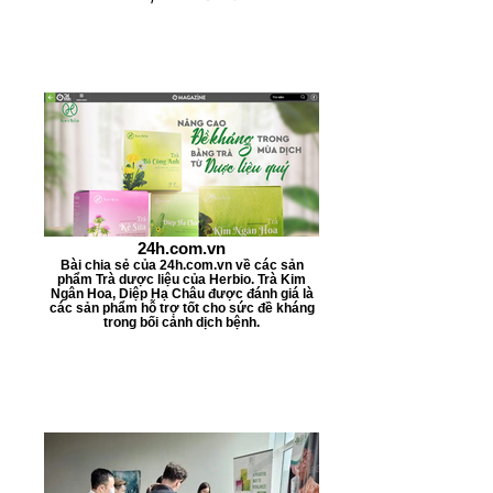
3
m
3
ỗ
0
i
M
1
i
0
-
0
l
M
i
i
-
-
l
l
í
i
t
-
l
í
24h.com.vn
t
Bài chia sẻ của 24h.com.vn về các sản
phẩm Trà dược liệu của Herbio. Trà Kim
Ngân Hoa, Diệp Hạ Châu được đánh giá là
các sản phẩm hỗ trợ tốt cho sức đề kháng
trong bối cảnh dịch bệnh.