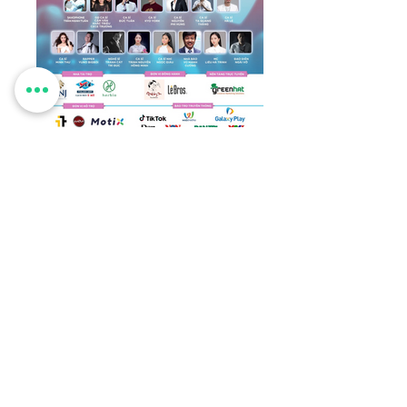
Soha.vn
Herbio hân hạnh tài trợ các sản phẩm trà hỗ
trợ sức khoẻ cho tuyến đầu chống dịch tại
TPHCM thông qua chương trình đêm nhạc
"Cảm ơn những điều phi thường"