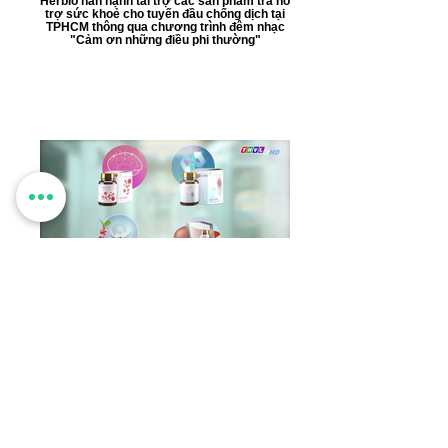
Herbio hân hạnh tài trợ các sản phẩm trà hỗ
trợ sức khoẻ cho tuyến đầu chống dịch tại
TPHCM thông qua chương trình đêm nhạc
"Cảm ơn những điều phi thường"
THVL2
Phim giới thiệu về Herbio và nhà máy sản
xuất O.K.B trên đài THVL2.