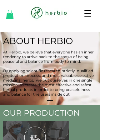
ABOUT HERBIO
At Herbio, we believe that everyone has an inner
tendency to arrive back to the status of being
peaceful and balance from body to mind.
By applying scientific research, strictly qualified
production process, and most valuable selective
medicinal herbs, we put ourselves in one single
mission: to create the most effective and safest
herbal products in order to bring peacefulness
and balance for the users inside out.
OUR PRODUCTION