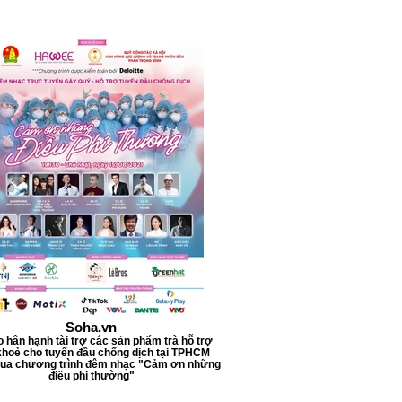
l
l
i
l
i
t
e
r
s
Soha.vn
o hân hạnh tài trợ các sản phẩm trà hỗ trợ
hoẻ cho tuyến đầu chống dịch tại TPHCM
qua chương trình đêm nhạc "Cảm ơn những
điều phi thường"