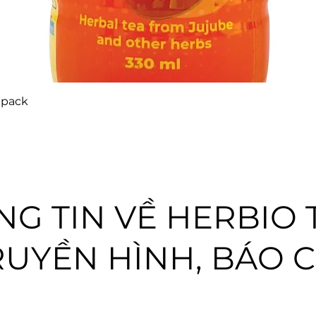
 pack
G TIN VỀ HERBIO 
RUYỀN HÌNH, BÁO C