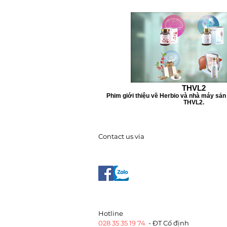
THVL2
Phim giới thiệu về Herbio và nhà máy sản 
THVL2.
Contact us via
​Hotline
028 35 35 19 74
- ĐT Cố định