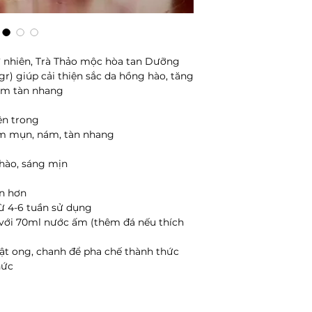
 nhiên, Trà Thảo mộc hòa tan Dưỡng
gr) giúp cải thiện sắc da hồng hào, tăng
ám tàn nhang
bên trong
iảm mụn, nám, tàn nhang
 hào, sáng mịn
n hơn
từ 4-6 tuần sử dụng
p với 70ml nước ấm (thêm đá nếu thích
ật ong, chanh để pha chế thành thức
hức