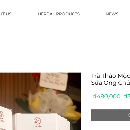
UT US
HERBAL PRODUCTS
NEWS
Trà Thảo Mộ
Sữa Ong Chú
Re
 ₫480,000 
₫3
Pr