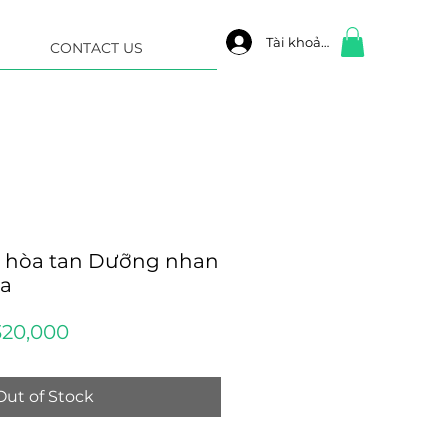
Tài khoản
CONTACT US
c hòa tan Dưỡng nhan
a
gular
Sale
20,000
ice
Price
Out of Stock