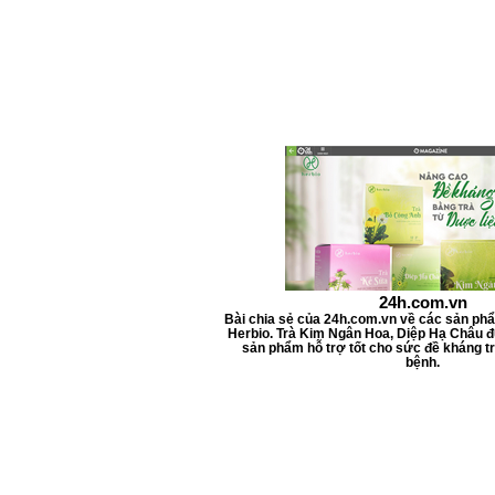
l
i
t
e
r
s
24h.com.vn
Bài chia sẻ của 24h.com.vn về các sản ph
Herbio. Trà Kim Ngân Hoa, Diệp Hạ Châu đ
sản phẩm hỗ trợ tốt cho sức đề kháng tr
bệnh.