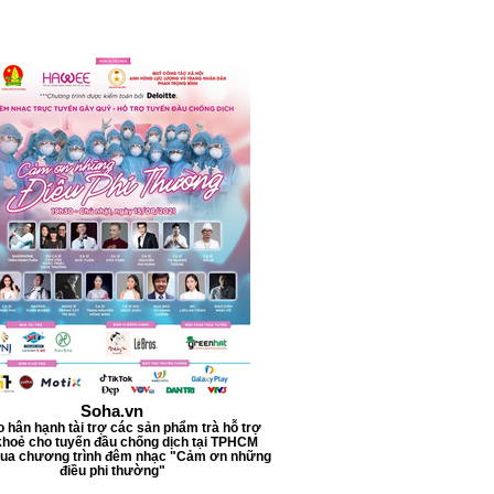
l
l
i
l
i
t
e
r
s
Soha.vn
o hân hạnh tài trợ các sản phẩm trà hỗ trợ
hoẻ cho tuyến đầu chống dịch tại TPHCM
qua chương trình đêm nhạc "Cảm ơn những
điều phi thường"