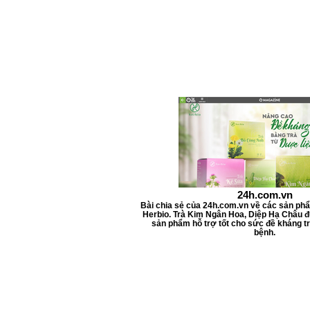
l
i
t
e
r
s
24h.com.vn
Bài chia sẻ của 24h.com.vn về các sản ph
Herbio. Trà Kim Ngân Hoa, Diệp Hạ Châu đ
sản phẩm hỗ trợ tốt cho sức đề kháng tr
bệnh.