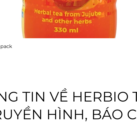
 pack
G TIN VỀ HERBIO 
RUYỀN HÌNH, BÁO C