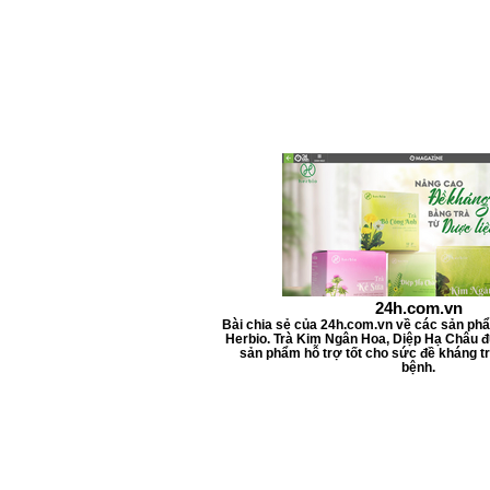
l
i
t
e
r
s
24h.com.vn
Bài chia sẻ của 24h.com.vn về các sản ph
Herbio. Trà Kim Ngân Hoa, Diệp Hạ Châu đ
sản phẩm hỗ trợ tốt cho sức đề kháng tr
bệnh.