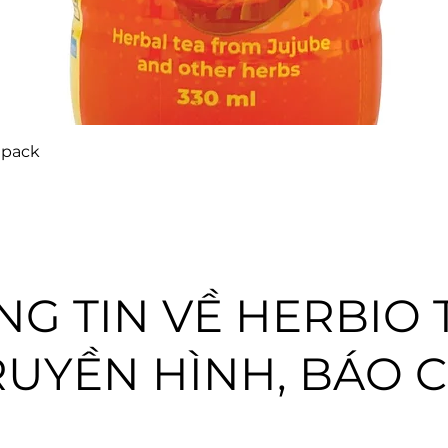
 pack
G TIN VỀ HERBIO 
RUYỀN HÌNH, BÁO C