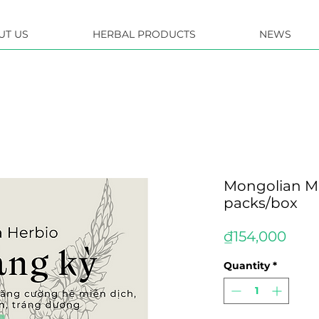
UT US
HERBAL PRODUCTS
NEWS
Mongolian Mil
packs/box
Pric
₫154,000
Quantity
*