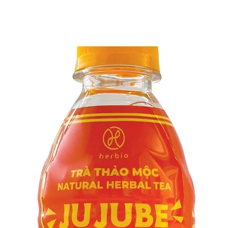
độ ngọt ưa thích.
của địa phương.
Uống mỗi gói một 
tuần để cảm nhận 
cơ thể.