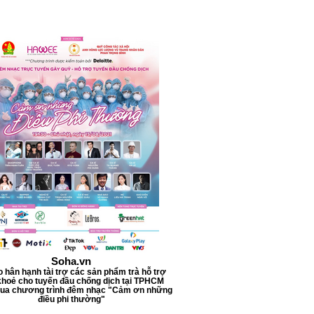
l
l
i
l
i
t
e
r
s
Soha.vn
o hân hạnh tài trợ các sản phẩm trà hỗ trợ
hoẻ cho tuyến đầu chống dịch tại TPHCM
qua chương trình đêm nhạc "Cảm ơn những
điều phi thường"