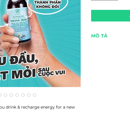
MÔ TẢ
CÔNG DỤNG:
Bổ trợ chức năn
chiết xuất hạt ho
xương rồng lê ga
Giảm các tác hại
nhanh quá trình
nhờ vào hoạt c
khéng (Hovenia d
Lấy lại năng lượ
chiết xuất hồng 
you drink & recharge energy for a new
các chất điện giả
THÀNH PHẦN:
Chiết xuất từ các 
(Hovenia dulcis), K