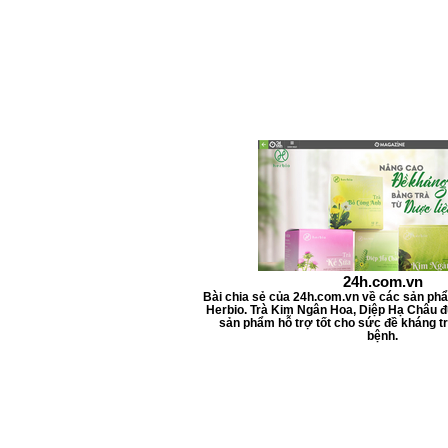
l
i
t
e
r
s
24h.com.vn
Bài chia sẻ của 24h.com.vn về các sản ph
Herbio. Trà Kim Ngân Hoa, Diệp Hạ Châu đ
sản phẩm hỗ trợ tốt cho sức đề kháng tr
bệnh.