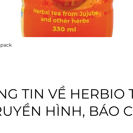
 pack
G TIN VỀ HERBIO 
RUYỀN HÌNH, BÁO C