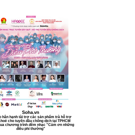
l
l
i
l
i
t
e
r
s
Soha.vn
o hân hạnh tài trợ các sản phẩm trà hỗ trợ
hoẻ cho tuyến đầu chống dịch tại TPHCM
qua chương trình đêm nhạc "Cảm ơn những
điều phi thường"