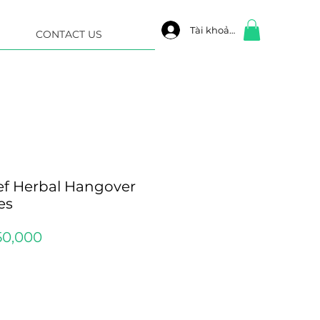
Tài khoản
CONTACT US
ef Herbal Hangover
es
ular
Sale
50,000
ce
Price