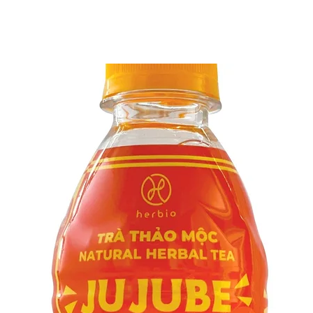
rồng lê gai, actiso,
cam và các chất điệ
CÁCH DÙNG:
️Đối với người u
trong hoặc sau 
️Đối với người 
uống bất cứ lúc
tăng cường chứ
đến việc ăn uốn