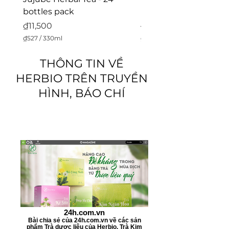
trên da mặt khi gan bị quá tải.
bottles pack
Hangover Tea - 06 bo
Price
Regular Price
₫11,500
₫188,000
₫527
/
330ml
₫25,000
₫
₫
5
2
THÔNG TIN VỀ
2
5
7
,
HERBIO TRÊN TRUYỀN
p
0
e
0
HÌNH, BÁO CHÍ
r
0
3
p
3
e
0
r
M
1
i
0
l
0
l
M
i
i
l
l
i
l
t
i
e
l
r
i
s
t
24h.com.vn
e
Bài chia sẻ của 24h.com.vn về các sản
r
phẩm Trà dược liệu của Herbio. Trà Kim