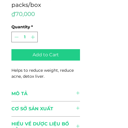
packs/box
Price
₫70,000
Quantity
*
Add to Cart
Helps to reduce weight, reduce
acne, detox liver.
MÔ TẢ
THÀNH PHẦN
CƠ SỞ SẢN XUẤT
Thân, rễ và lá Bồ công anh khô
100%
Các sản phẩm của Herbio được
ĐỐI TƯỢNG SỬ DỤNG
HIỂU VỀ DƯỢC LIỆU BỒ
sản xuất, kiểm soát bởi công ty