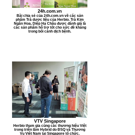
r
i
s
t
24h.com.vn
e
Bài chia sẻ của 24h.com.vn về các sản
r
phẩm Trà dược liệu của Herbio. Trà Kim
Ngân Hoa, Diệp Hạ Châu được đánh giá là
s
các sản phẩm hỗ trợ tốt cho sức đề kháng
trong bối cảnh dịch bệnh.
VTV Singapore
Herbio tham gia cùng các thương hiệu Việt
trong triễn lãm Hybrid do ĐSQ và Thương
Vụ Việt Nam tại Singapore tổ chức.