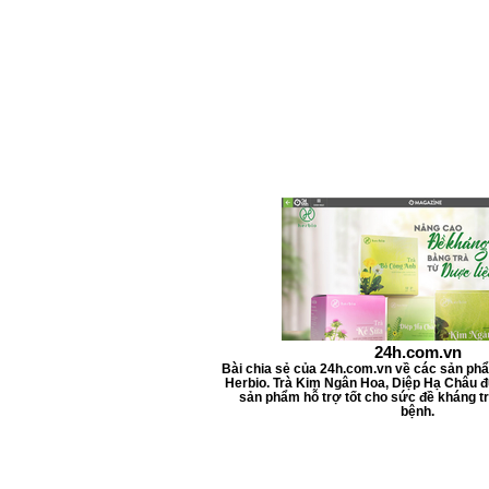
l
l
i
l
i
t
e
r
s
24h.com.vn
Bài chia sẻ của 24h.com.vn về các sản ph
Herbio. Trà Kim Ngân Hoa, Diệp Hạ Châu đ
sản phẩm hỗ trợ tốt cho sức đề kháng tr
bệnh.