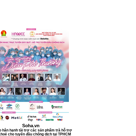
0
M
i
l
l
i
l
i
t
e
r
s
Soha.vn
o hân hạnh tài trợ các sản phẩm trà hỗ trợ
hoẻ cho tuyến đầu chống dịch tại TPHCM