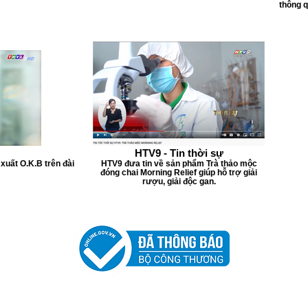
thông 
HTV9 - Tin thời sự
xuất O.K.B trên đài
HTV9 đưa tin về sản phẩm Trà thảo mộc
đóng chai Morning Relief giúp hỗ trợ giải
rượu, giải độc gan.