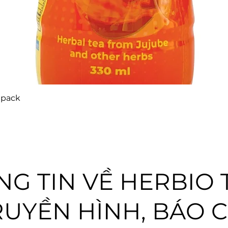
 pack
G TIN VỀ HERBIO 
RUYỀN HÌNH, BÁO C