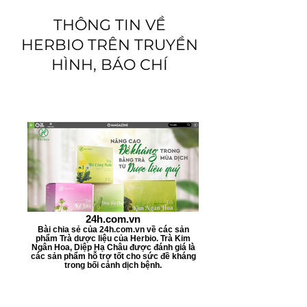
THÔNG TIN VỀ
HERBIO TRÊN TRUYỀN
HÌNH, BÁO CHÍ
24h.com.vn
Bài chia sẻ của 24h.com.vn về các sản
phẩm Trà dược liệu của Herbio. Trà Kim
Ngân Hoa, Diệp Hạ Châu được đánh giá là
các sản phẩm hỗ trợ tốt cho sức đề kháng
trong bối cảnh dịch bệnh.