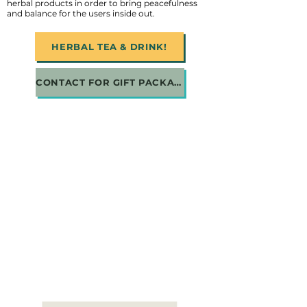
herbal products in order to bring peacefulness
and balance for the users inside out.
HERBAL TEA & DRINK!
CONTACT FOR GIFT PACKAGE