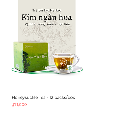
Honeysuckle Tea - 12 packs/box
Chamber Bitter Tea 
Price
Price
₫71,000
₫44,000