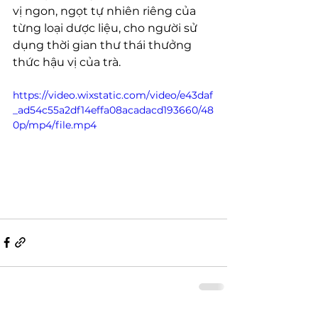
vị ngon, ngọt tự nhiên riêng của 
từng loại dược liệu, cho người sử 
dụng thời gian thư thái thưởng 
thức hậu vị của trà.
https://video.wixstatic.com/video/e43daf
_ad54c55a2df14effa08acadacd193660/48
0p/mp4/file.mp4