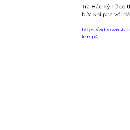
Trà Hắc Kỷ Tử có 
bức khi pha với đá
https://video.wixst
le.mp4