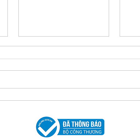
Khai trương Showroom
THƯ
Luỹ Bán Bích
LOẠ
TRÀ
THẢ
TẠI 