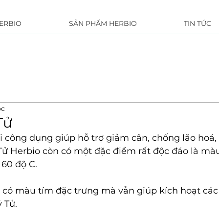
ERBIO
SẢN PHẨM HERBIO
TIN TỨC
ọc
Tử
i công dụng giúp hỗ trợ giảm cân, chống lão hoá, 
Tử Herbio còn có một đặc điểm rất độc đáo là màu
 60 độ C.
à có màu tím đặc trưng mà vẫn giúp kích hoạt các 
ỷ Tử.