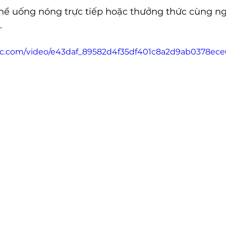
thể uống nóng trực tiếp hoặc thưởng thức cùng n
.
atic.com/video/e43daf_89582d4f35df401c8a2d9ab0378ec