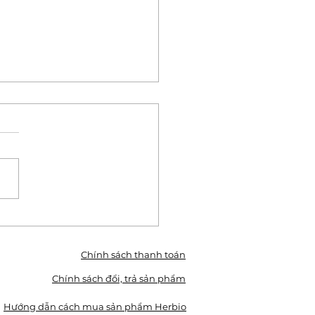
ỞNG THỨC HƠN 20
I TRÀ THẢO DƯỢC,
 CUNG ĐÌNH, CÀ PHÊ
Chính sách thanh toán
O DƯỢC ĐỘC ĐÁO
Chính sách đổi, trả sản phẩm
ĐÀ LẠT.
Hướng dẫn cách mua sản phẩm Herbio