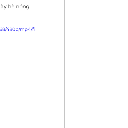
gày hè nóng 
e68/480p/mp4/fi