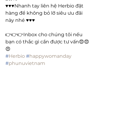
♥️♥️♥️Nhanh tay liên hệ Herbio đặt 
hàng để không bỏ lỡ siêu ưu đãi 
này nhé ♥️♥️♥️
👉👉👉Inbox cho chúng tôi nếu 
bạn có thắc gì cần được tư vấn😍😍
😍
#
Herbio
#
happywomanday
#
phunuvietnam