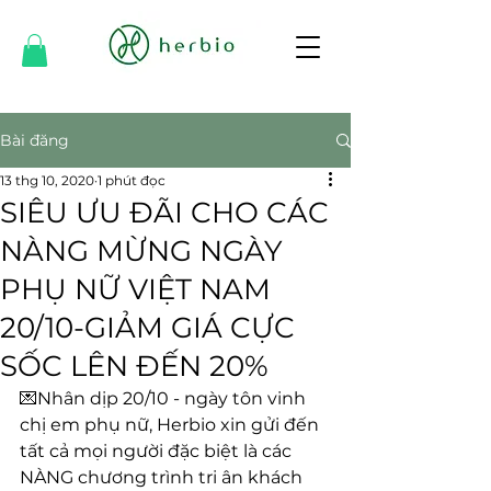
Bài đăng
13 thg 10, 2020
1 phút đọc
SIÊU ƯU ĐÃI CHO CÁC
NÀNG MỪNG NGÀY
PHỤ NỮ VIỆT NAM
20/10-GIẢM GIÁ CỰC
SỐC LÊN ĐẾN 20%
💌Nhân dịp 20/10 - ngày tôn vinh 
chị em phụ nữ, Herbio xin gửi đến 
tất cả mọi người đặc biệt là các 
NÀNG chương trình tri ân khách 