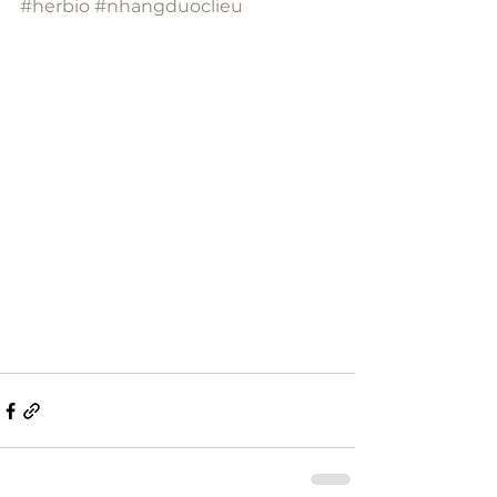
#herbio
#nhangduoclieu