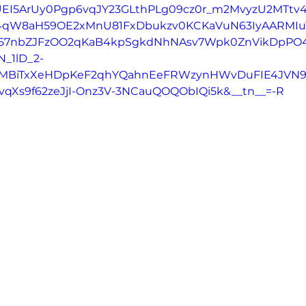
8UEI5ArUy0Pgp6vqJY23GLthPLg09cz0r_m2MvyzU2MTtv4h
4qW8aH59OE2xMnU81FxDbukzv0KCKaVuN63IyAARMIu
K57nbZJFzOO2qKaB4kpSgkdNhNAsv7Wpk0ZnVikDpPO
N_1lD_2-
rMBiTxXeHDpKeF2qhYQahnEeFRWzynHWvDuFIE4JVN9
vqXs9f62zeJjI-Onz3V-3NCauQOQObIQi5k&__tn__=-R