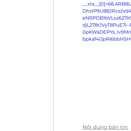
__xts__[0]=68.ARB
DhzIP9U882RcszVd
eNRPDB1bVLxz627
djL278rJVyT8PuE7i--
0pKWaDEPYs_Iv9M
bpkaf4iJpRi6bbHSH
Nội dung bản tin: