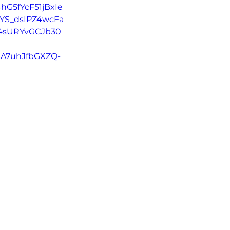
G5fYcF51jBxIe
YS_dsIPZ4wcFa
4sURYvGCJb30
A7uhJfbGXZQ-