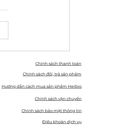
ỞNG THỨC HƠN 20
I TRÀ THẢO DƯỢC,
 CUNG ĐÌNH, CÀ PHÊ
Chính sách thanh toán
O DƯỢC ĐỘC ĐÁO
Chính sách đổi, trả sản phẩm
ĐÀ LẠT.
Hướng dẫn cách mua sản phẩm Herbio
Chính sách vận chuyển
Chính sách bảo mật thông tin
Điều khoản dịch vụ