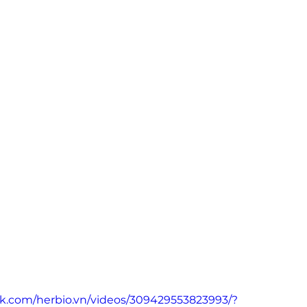
k.com/herbio.vn/videos/309429553823993/?