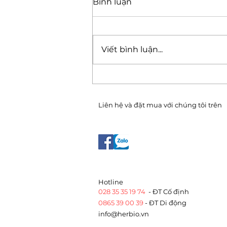
Bình luận
Viết bình luận...
CHĂM SÓC SỨC KHỎE
MÙA HÈ
Liên hệ và đặt mua với chúng tôi trên
​Hotline
028 35 35 19 74
- ĐT Cố định
0865 39 00 39
- ĐT Di động
info@herbio.vn