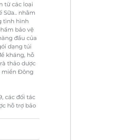
 từ các loại 
ế Sữa.. nhằm 
 tình hình 
phẩm bảo vệ 
 hàng đầu của 
ói dạng túi 
đề kháng, hỗ 
rà thảo dược 
h miền Đông 
 các đối tác 
c hỗ trợ bảo 