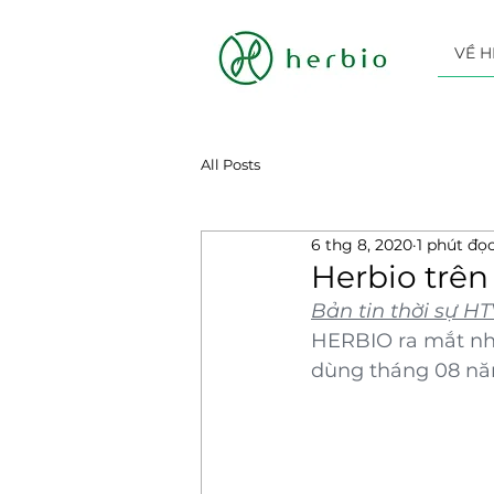
VỀ H
All Posts
6 thg 8, 2020
1 phút đọ
Herbio trên
Bản tin thời sự HT
HERBIO ra mắt nhi
dùng tháng 08 nă