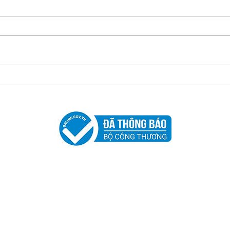
Khai trương Showroom
THƯ
Luỹ Bán Bích
LOẠ
TRÀ
THẢ
TẠI 