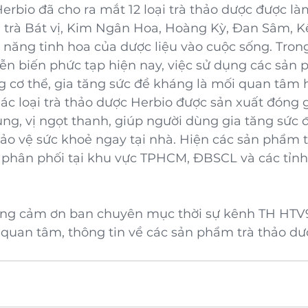
rbio đã cho ra mắt 12 loại trà thảo dược được làm
: trà Bát vị, Kim Ngân Hoa, Hoàng Kỳ, Đan Sâm, K
 năng tinh hoa của dược liệu vào cuộc sống. Trong
ễn biến phức tạp hiện nay, việc sử dụng các sản 
g cơ thể, gia tăng sức đề kháng là mối quan tâm
ác loại trà thảo dược Herbio được sản xuất đóng g
ụng, vị ngọt thanh, giúp người dùng gia tăng sức 
bảo vệ sức khoẻ ngay tại nhà. Hiện các sản phẩm t
 phân phối tại khu vực TPHCM, ĐBSCL và các tỉn
rọng cảm ơn ban chuyên mục thời sự kênh TH HTV9,
quan tâm, thông tin về các sản phẩm trà thảo dượ